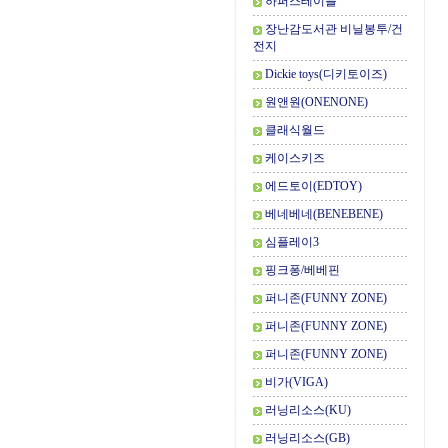
하퍼스테이블
장난감도서관 비닐봉투/건
전지
Dickie toys(디키토이즈)
원앤원(ONENONE)
클래식월드
케이스키즈
에드토이(EDTOY)
베네베네(BENEBENE)
심플레이3
핑크퐁/베베핀
퍼니존(FUNNY ZONE)
퍼니존(FUNNY ZONE)
퍼니존(FUNNY ZONE)
비가(VIGA)
러닝리소스(KU)
러닝리소스(GB)