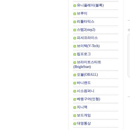
유니플레이(블록)
브루미
리틀타익스
스텝2(step2)
피셔프라이스
브이텍(V-Tech)
립프로그
브라이트스타트
(BrightStart)
오볼(OBALL)
바니랜드
시소컴퍼니
베렝구어(인형)
지니맥
보드게임
대영통상