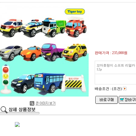
판매가격 :
235,000원
꼬마호랑이 소프트 리얼카
12p
배송조건 : (조건)