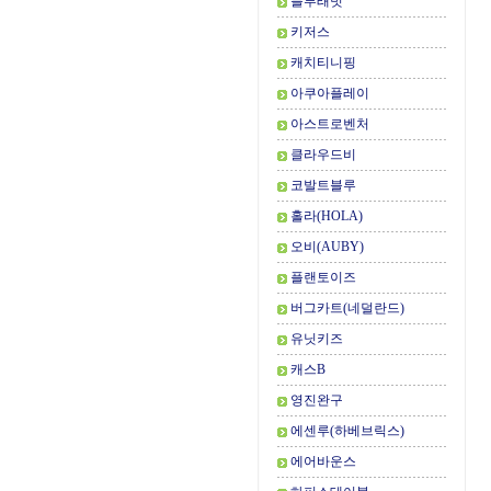
블루래빗
키저스
캐치티니핑
아쿠아플레이
아스트로벤처
클라우드비
코발트블루
홀라(HOLA)
오비(AUBY)
플랜토이즈
버그카트(네덜란드)
유닛키즈
캐스B
영진완구
에센루(하베브릭스)
에어바운스