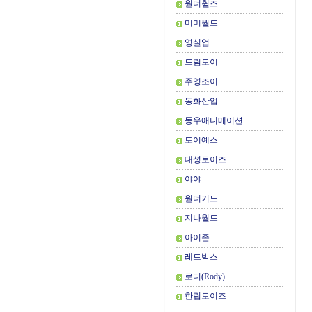
원더휠즈
미미월드
영실업
드림토이
주영조이
동화산업
동우애니메이션
토이예스
대성토이즈
야야
원더키드
지나월드
아이존
레드박스
로디(Rody)
한립토이즈