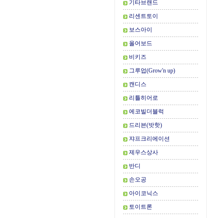
기타브랜드
리센트토이
보스아이
올어보드
비키즈
그루업(Grow'n up)
캔디스
리틀히어로
에코빌더블럭
드리븐(밧핫)
쟈프크리에이션
제우스상사
반디
손오공
아이코닉스
토이트론