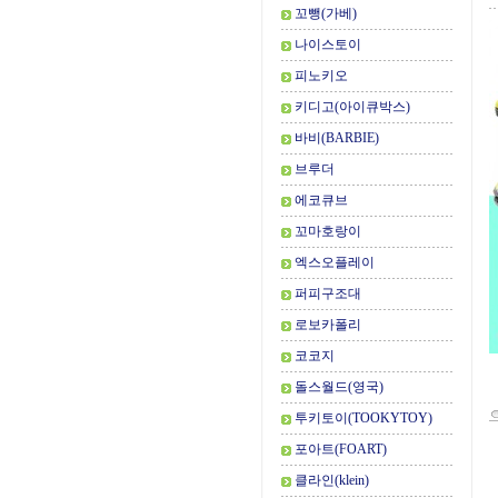
꼬뺑(가베)
나이스토이
피노키오
키디고(아이큐박스)
바비(BARBIE)
브루더
에코큐브
꼬마호랑이
엑스오플레이
퍼피구조대
로보카폴리
코코지
돌스월드(영국)
투키토이(TOOKYTOY)
포아트(FOART)
클라인(klein)