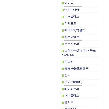
아이팜
대원미디어
넘버블럭스
미카포트
따라락뚝딱블럭
탑브라이트
두두스토리
보행기/바운서/점퍼루/쏘
서/카시트
짐보리
공룡/동물모형완구
반디
브리오(BRIO)
베이비온리
퍼니플럭스
유키두