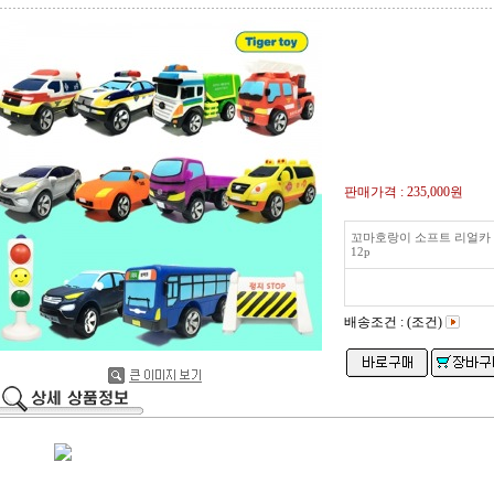
판매가격 :
235,000원
꼬마호랑이 소프트 리얼카
12p
배송조건 : (조건)