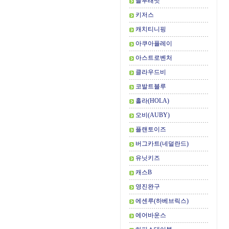
블루래빗
키저스
캐치티니핑
아쿠아플레이
아스트로벤처
클라우드비
코발트블루
홀라(HOLA)
오비(AUBY)
플랜토이즈
버그카트(네덜란드)
유닛키즈
캐스B
영진완구
에센루(하베브릭스)
에어바운스