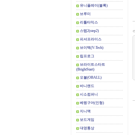
유니플레이(블록)
브루미
리틀타익스
스텝2(step2)
피셔프라이스
브이텍(V-Tech)
립프로그
브라이트스타트
(BrightStart)
오볼(OBALL)
바니랜드
시소컴퍼니
베렝구어(인형)
지니맥
보드게임
대영통상