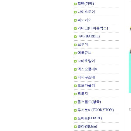
꼬뺑(가베)
나이스토이
피노키오
키디고(아이큐박스)
바비(BARBIE)
브루더
에코큐브
꼬마호랑이
엑스오플레이
퍼피구조대
로보카폴리
코코지
돌스월드(영국)
투키토이(TOOKYTOY)
포아트(FOART)
클라인(klein)