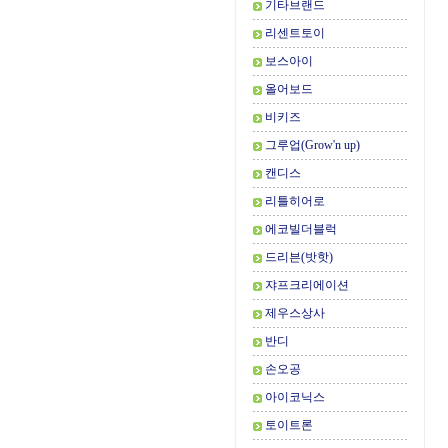
기타브랜드
리센트토이
보스아이
올어보드
비키즈
그루업(Grow'n up)
캔디스
리틀히어로
에코빌더블럭
드리븐(밧핫)
쟈프크리에이션
제우스상사
반디
손오공
아이코닉스
토이트론