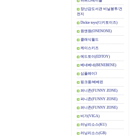
하퍼스테이블
장난감도서관 비닐봉투/건
전지
Dickie toys(디키토이즈)
원앤원(ONENONE)
클래식월드
케이스키즈
에드토이(EDTOY)
베네베네(BENEBENE)
심플레이3
핑크퐁/베베핀
퍼니존(FUNNY ZONE)
퍼니존(FUNNY ZONE)
퍼니존(FUNNY ZONE)
비가(VIGA)
러닝리소스(KU)
러닝리소스(GB)