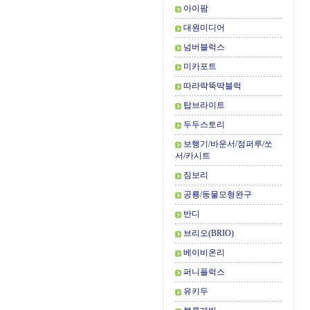
아이팜
대원미디어
넘버블럭스
미카포트
따라락뚝딱블럭
탑브라이트
두두스토리
보행기/바운서/점퍼루/쏘
서/카시트
짐보리
공룡/동물모형완구
반디
브리오(BRIO)
베이비온리
퍼니플럭스
유키두