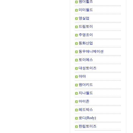
원더휠즈
미미월드
영실업
드림토이
주영조이
동화산업
동우애니메이션
토이예스
대성토이즈
야야
원더키드
지나월드
아이존
레드박스
로디(Rody)
한립토이즈