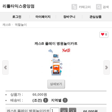
리틀타익스중앙점
카테고리
검색
로그인
마이페이지
장바구니
관심상품
캐스B
역할놀이
0
캐스B 플레이 병원놀이카트
상세보기
상품가 :
66,000
원
배송비 :
(조건)
!
지역별
!
캐스B 플레이 병원놀이카트
66,000
원
+1
-1