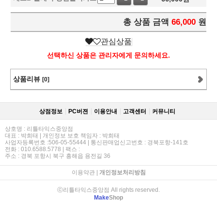
총 상품 금액
66,000
원
관심상품
선택하신 상품은 관리자에게 문의하세요.
상품리뷰
[0]
상점정보
PC버젼
이용안내
고객센터
커뮤니티
상호명 : 리틀타익스중앙점
대표 : 박희태 | 개인정보 보호 책임자 : 박희태
사업자등록번호 :506-05-55444 | 통신판매업신고번호 : 경북포항-141호
전화 : 010.6588.5778 | 팩스 :
주소 : 경북 포항시 북구 흥해읍 용전길 36
이용약관
|
개인정보처리방침
ⓒ리틀타익스중앙점 All rights reserved.
Make
Shop