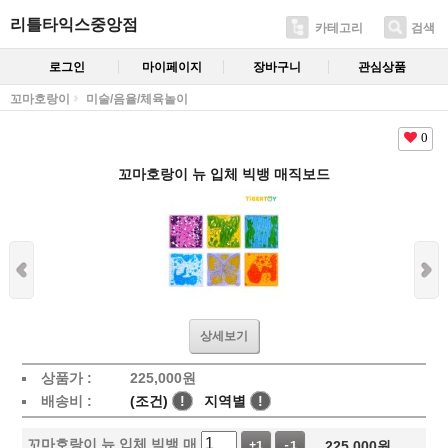
리틀타익스중앙점
카테고리
검색
로그인
마이페이지
장바구니
관심상품
꼬마호랑이
미술/음율/체육놀이
0
꼬마호랑이 뉴 입체 빅뱅 매직보드
상세보기
상품가 :
225,000
원
배송비 :
(조건)
!
지역별
!
꼬마호랑이 뉴 입체 빅뱅 매
225,000
원
+1
-1