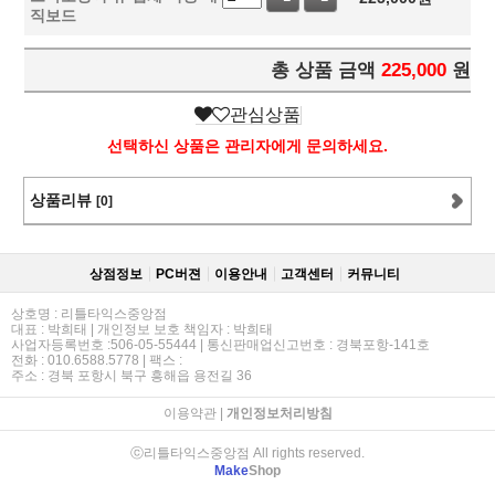
직보드
총 상품 금액
225,000
원
관심상품
선택하신 상품은 관리자에게 문의하세요.
상품리뷰
[0]
상점정보
PC버젼
이용안내
고객센터
커뮤니티
상호명 : 리틀타익스중앙점
대표 : 박희태 | 개인정보 보호 책임자 : 박희태
사업자등록번호 :506-05-55444 | 통신판매업신고번호 : 경북포항-141호
전화 : 010.6588.5778 | 팩스 :
주소 : 경북 포항시 북구 흥해읍 용전길 36
이용약관
|
개인정보처리방침
ⓒ리틀타익스중앙점 All rights reserved.
Make
Shop