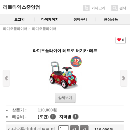
리틀타익스중앙점
카테고리
검색
로그인
마이페이지
장바구니
관심상품
라디오플라이어
라디오플라이어
0
라디오플라이어 레트로 버기카 레드
상세보기
상품가 :
110,000
원
배송비 :
(조건)
!
지역별
!
라디오플라이어 레트로 버
110,000
원
+1
-1