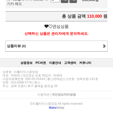
기카 레드
총 상품 금액
110,000
원
관심상품
선택하신 상품은 관리자에게 문의하세요.
상품리뷰
[0]
상점정보
PC버젼
이용안내
고객센터
커뮤니티
상호명 : 리틀타익스중앙점
대표 : 박희태 | 개인정보 보호 책임자 : 박희태
사업자등록번호 :506-05-55444 | 통신판매업신고번호 : 경북포항-141호
전화 : 010.6588.5778 | 팩스 :
주소 : 경북 포항시 북구 흥해읍 용전길 36
이용약관
|
개인정보처리방침
ⓒ리틀타익스중앙점 All rights reserved.
Make
Shop