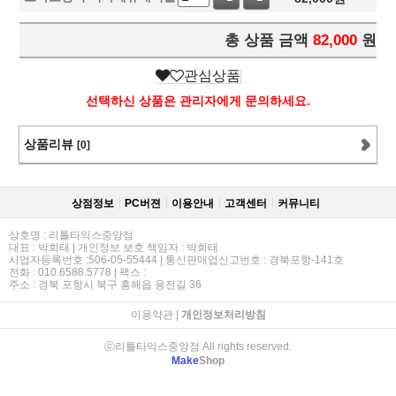
총 상품 금액
82,000
원
관심상품
선택하신 상품은 관리자에게 문의하세요.
상품리뷰
[0]
상점정보
PC버젼
이용안내
고객센터
커뮤니티
상호명 : 리틀타익스중앙점
대표 : 박희태 | 개인정보 보호 책임자 : 박희태
사업자등록번호 :506-05-55444 | 통신판매업신고번호 : 경북포항-141호
전화 : 010.6588.5778 | 팩스 :
주소 : 경북 포항시 북구 흥해읍 용전길 36
이용약관
|
개인정보처리방침
ⓒ리틀타익스중앙점 All rights reserved.
Make
Shop