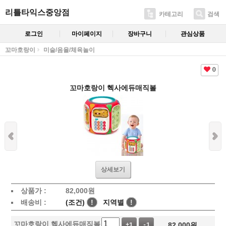
리틀타익스중앙점
카테고리
검색
로그인
마이페이지
장바구니
관심상품
꼬마호랑이
미술/음율/체육놀이
0
꼬마호랑이 헥사에듀매직볼
상세보기
상품가 :
82,000
원
배송비 :
(조건)
!
지역별
!
꼬마호랑이 헥사에듀매직볼
82,000
원
+1
-1