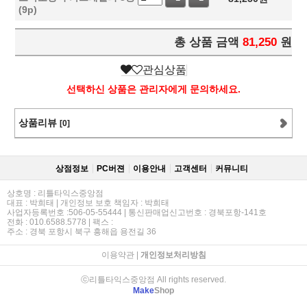
(9p)
총 상품 금액
81,250
원
관심상품
선택하신 상품은 관리자에게 문의하세요.
상품리뷰
[0]
상점정보
PC버젼
이용안내
고객센터
커뮤니티
상호명 : 리틀타익스중앙점
대표 : 박희태 | 개인정보 보호 책임자 : 박희태
사업자등록번호 :506-05-55444 | 통신판매업신고번호 : 경북포항-141호
전화 : 010.6588.5778 | 팩스 :
주소 : 경북 포항시 북구 흥해읍 용전길 36
이용약관
|
개인정보처리방침
ⓒ리틀타익스중앙점 All rights reserved.
Make
Shop