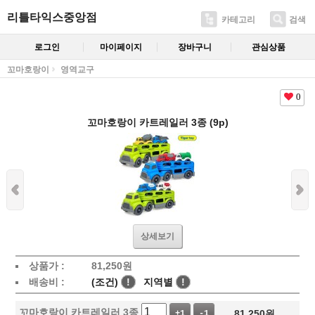
리틀타익스중앙점
카테고리
검색
로그인
마이페이지
장바구니
관심상품
꼬마호랑이
영역교구
0
꼬마호랑이 카트레일러 3종 (9p)
상세보기
상품가 :
81,250
원
배송비 :
(조건)
!
지역별
!
꼬마호랑이 카트레일러 3종
81,250
원
+1
-1