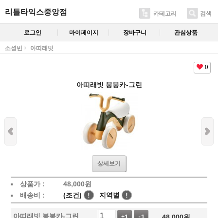
리틀타익스중앙점
카테고리
검색
로그인
마이페이지
장바구니
관심상품
소셜빈
아띠래빗
0
아띠래빗 붕붕카-그린
상세보기
상품가 :
48,000
원
배송비 :
(조건)
!
지역별
!
아띠래빗 붕붕카-그린
48,000
원
+1
-1