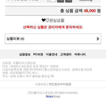
총 상품 금액
48,000
원
관심상품
선택하신 상품은 관리자에게 문의하세요.
상품리뷰
[0]
상점정보
PC버젼
이용안내
고객센터
커뮤니티
상호명 : 리틀타익스중앙점
대표 : 박희태 | 개인정보 보호 책임자 : 박희태
사업자등록번호 :506-05-55444 | 통신판매업신고번호 : 경북포항-141호
전화 : 010.6588.5778 | 팩스 :
주소 : 경북 포항시 북구 흥해읍 용전길 36
이용약관
|
개인정보처리방침
ⓒ리틀타익스중앙점 All rights reserved.
Make
Shop