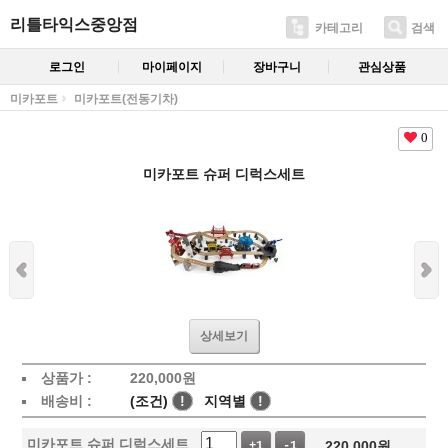
리틀타익스중앙점
카테고리
검색
로그인
마이페이지
장바구니
관심상품
미카포트
미카포트(전동기차)
0
미카포트 슈퍼 디럭스세트
상세보기
상품가 :
220,000
원
배송비 :
(조건)
!
지역별
!
미카포트 슈퍼 디럭스세트
220,000
원
+1
-1