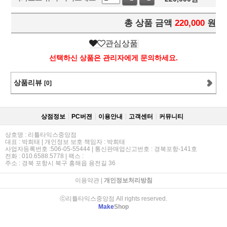
총 상품 금액
220,000
원
관심상품
선택하신 상품은 관리자에게 문의하세요.
상품리뷰
[0]
상점정보
PC버젼
이용안내
고객센터
커뮤니티
상호명 : 리틀타익스중앙점
대표 : 박희태 | 개인정보 보호 책임자 : 박희태
사업자등록번호 :506-05-55444 | 통신판매업신고번호 : 경북포항-141호
전화 : 010.6588.5778 | 팩스 :
주소 : 경북 포항시 북구 흥해읍 용전길 36
이용약관
|
개인정보처리방침
ⓒ리틀타익스중앙점 All rights reserved.
Make
Shop