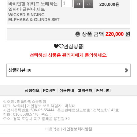
바비인형 위키드 노래하는
220,000
원
+1
-1
엘파바 글린다 세트
WICKED SINGING
ELPHABA & GLINDA SET
총 상품 금액
220,000
원
관심상품
선택하신 상품은 관리자에게 문의하세요.
상품리뷰
[0]
상점정보
PC버젼
이용안내
고객센터
커뮤니티
상호명 : 리틀타익스중앙점
대표 : 박희태 | 개인정보 보호 책임자 : 박희태
사업자등록번호 :506-05-55444 | 통신판매업신고번호 : 경북포항-141호
전화 : 010.6588.5778 | 팩스 :
주소 : 경북 포항시 북구 흥해읍 용전길 36
이용약관
|
개인정보처리방침