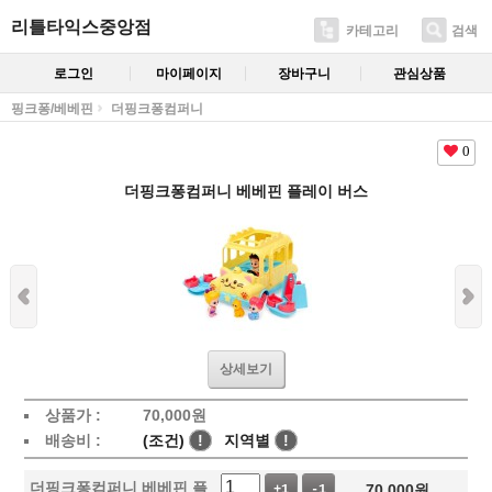
리틀타익스중앙점
카테고리
검색
로그인
마이페이지
장바구니
관심상품
핑크퐁/베베핀
더핑크퐁컴퍼니
0
더핑크퐁컴퍼니 베베핀 플레이 버스
상세보기
상품가 :
70,000
원
배송비 :
(조건)
!
지역별
!
더핑크퐁컴퍼니 베베핀 플
70,000
원
+1
-1