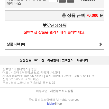
레이 버스
총 상품 금액
70,000
원
관심상품
선택하신 상품은 관리자에게 문의하세요.
상품리뷰
[0]
상점정보
PC버젼
이용안내
고객센터
커뮤니티
상호명 : 리틀타익스중앙점
대표 : 박희태 | 개인정보 보호 책임자 : 박희태
사업자등록번호 :506-05-55444 | 통신판매업신고번호 : 경북포항-141호
전화 : 010.6588.5778 | 팩스 :
주소 : 경북 포항시 북구 흥해읍 용전길 36
이용약관
|
개인정보처리방침
ⓒ리틀타익스중앙점 All rights reserved.
Make
Shop