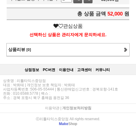
총 상품 금액
52,000
원
관심상품
선택하신 상품은 관리자에게 문의하세요.
상품리뷰
[0]
상점정보
PC버젼
이용안내
고객센터
커뮤니티
상호명 : 리틀타익스중앙점
대표 : 박희태 | 개인정보 보호 책임자 : 박희태
사업자등록번호 :506-05-55444 | 통신판매업신고번호 : 경북포항-141호
전화 : 010.6588.5778 | 팩스 :
주소 : 경북 포항시 북구 흥해읍 용전길 36
이용약관
|
개인정보처리방침
ⓒ리틀타익스중앙점 All rights reserved.
Make
Shop