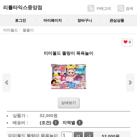
리틀타익스중앙점
카테고리
검색
로그인
마이페이지
장바구니
관심상품
미미월드
똘똘이
0
미미월드 똘랑이 목욕놀이
상세보기
상품가 :
52,000
원
배송비 :
(조건)
!
지역별
!
미미월드 똘랑이 목욕놀이
52,000
원
+1
-1