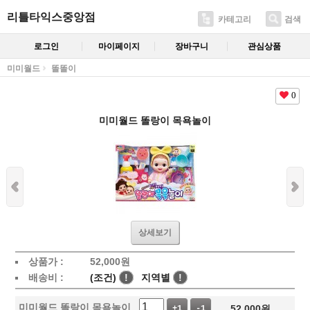
리틀타익스중앙점
카테고리
검색
로그인
마이페이지
장바구니
관심상품
미미월드
똘똘이
0
미미월드 똘랑이 목욕놀이
상세보기
상품가 :
52,000
원
배송비 :
(조건)
!
지역별
!
미미월드 똘랑이 목욕놀이
52,000
원
+1
-1