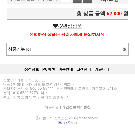
총 상품 금액
52,000
원
관심상품
선택하신 상품은 관리자에게 문의하세요.
상품리뷰
[0]
상점정보
PC버젼
이용안내
고객센터
커뮤니티
상호명 : 리틀타익스중앙점
대표 : 박희태 | 개인정보 보호 책임자 : 박희태
사업자등록번호 :506-05-55444 | 통신판매업신고번호 : 경북포항-141호
전화 : 010.6588.5778 | 팩스 :
주소 : 경북 포항시 북구 흥해읍 용전길 36
이용약관
|
개인정보처리방침
ⓒ리틀타익스중앙점 All rights reserved.
Make
Shop