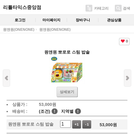
리틀타익스중앙점
카테고리
검색
로그인
마이페이지
장바구니
관심상품
원앤원(ONENONE)
원앤원(ONENONE)
0
원앤원 뽀로로 스팀 밥솥
상세보기
상품가 :
53,000
원
배송비 :
(조건)
!
지역별
!
원앤원 뽀로로 스팀 밥솥
53,000
원
+1
-1