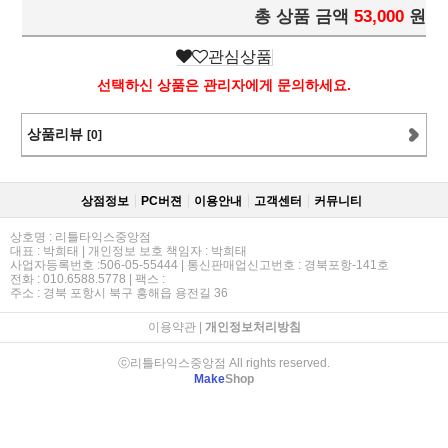
총 상품 금액
53,000
원
관심상품
선택하신 상품은 관리자에게 문의하세요.
상품리뷰
[0]
상점정보
PC버젼
이용안내
고객센터
커뮤니티
상호명 : 리틀타익스중앙점
대표 : 박희태 | 개인정보 보호 책임자 : 박희태
사업자등록번호 :506-05-55444 | 통신판매업신고번호 : 경북포항-141호
전화 : 010.6588.5778 | 팩스 :
주소 : 경북 포항시 북구 흥해읍 용전길 36
이용약관
|
개인정보처리방침
ⓒ리틀타익스중앙점 All rights reserved.
Make
Shop