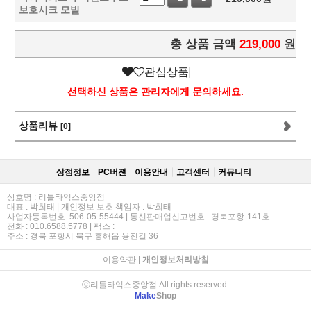
보호시크 모빌
총 상품 금액
219,000
원
관심상품
선택하신 상품은 관리자에게 문의하세요.
상품리뷰
[0]
상점정보
PC버젼
이용안내
고객센터
커뮤니티
상호명 : 리틀타익스중앙점
대표 : 박희태 | 개인정보 보호 책임자 : 박희태
사업자등록번호 :506-05-55444 | 통신판매업신고번호 : 경북포항-141호
전화 : 010.6588.5778 | 팩스 :
주소 : 경북 포항시 북구 흥해읍 용전길 36
이용약관
|
개인정보처리방침
ⓒ리틀타익스중앙점 All rights reserved.
Make
Shop