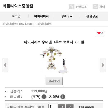
리틀타익스중앙점
카테고리
검색
로그인
마이페이지
장바구니
관심상품
타이니러브( Tiny Love )
타이니러브
0
타이니러브 수더앤그루브 보호시크 모빌
상세보기
상품가 :
219,000
원
배송비 :
(조건)
!
지역별
!
타이니러브 수더앤그루브
219,000
원
+1
-1