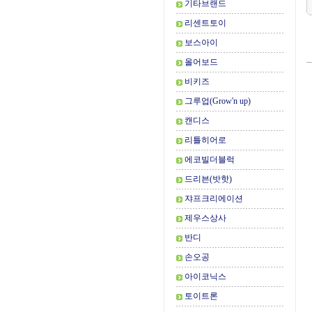
기타브랜드
리센트토이
보스아이
올어보드
비키즈
그루업(Grow'n up)
캔디스
리틀히어로
에코빌더블럭
드리븐(밧핫)
쟈프크리에이션
제우스상사
반디
손오공
아이코닉스
토이트론