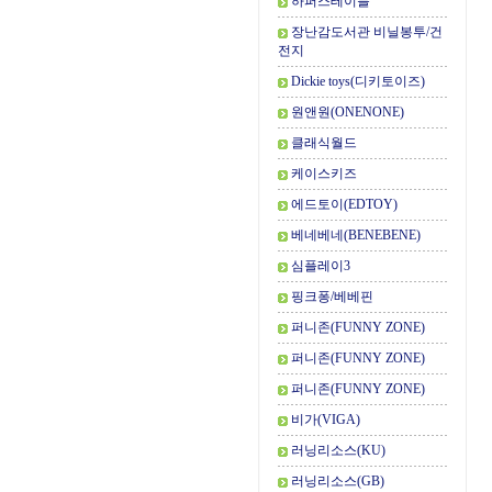
하퍼스테이블
장난감도서관 비닐봉투/건
전지
Dickie toys(디키토이즈)
원앤원(ONENONE)
클래식월드
케이스키즈
에드토이(EDTOY)
베네베네(BENEBENE)
심플레이3
핑크퐁/베베핀
퍼니존(FUNNY ZONE)
퍼니존(FUNNY ZONE)
퍼니존(FUNNY ZONE)
비가(VIGA)
러닝리소스(KU)
러닝리소스(GB)