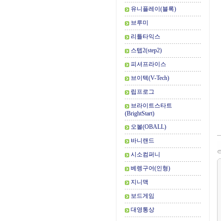
유니플레이(블록)
브루미
리틀타익스
스텝2(step2)
피셔프라이스
브이텍(V-Tech)
립프로그
브라이트스타트
(BrightStart)
오볼(OBALL)
바니랜드
시소컴퍼니
베렝구어(인형)
지니맥
보드게임
대영통상