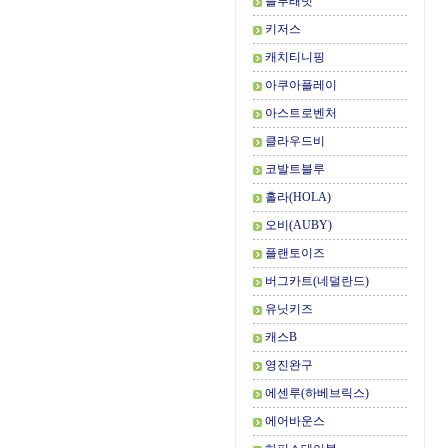
블루래빗
키저스
캐치티니핑
아쿠아플레이
아스트로벤처
클라우드비
코발트블루
홀라(HOLA)
오비(AUBY)
플랜토이즈
버그카트(네덜란드)
유닛키즈
캐스B
영진완구
에센루(하베브릭스)
에어바운스