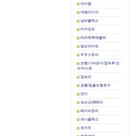
아이팜
대원미디어
넘버블럭스
미카포트
따라락뚝딱블럭
탑브라이트
두두스토리
보행기/바운서/점퍼루/쏘
서/카시트
짐보리
공룡/동물모형완구
반디
브리오(BRIO)
베이비온리
퍼니플럭스
유키두