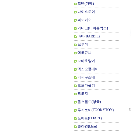
꼬뺑(가베)
나이스토이
피노키오
키디고(아이큐박스)
바비(BARBIE)
브루더
에코큐브
꼬마호랑이
엑스오플레이
퍼피구조대
로보카폴리
코코지
돌스월드(영국)
투키토이(TOOKYTOY)
포아트(FOART)
클라인(klein)