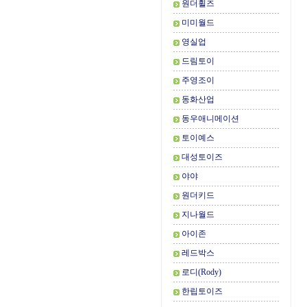
원더휠즈
미미월드
영실업
드림토이
주영조이
동화산업
동우애니메이션
토이예스
대성토이즈
야야
원더키드
지나월드
아이존
레드박스
로디(Rody)
한립토이즈