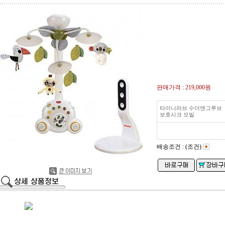
판매가격 :
219,000원
타이니러브 수더앤그루브
보호시크 모빌
배송조건 : (조건)