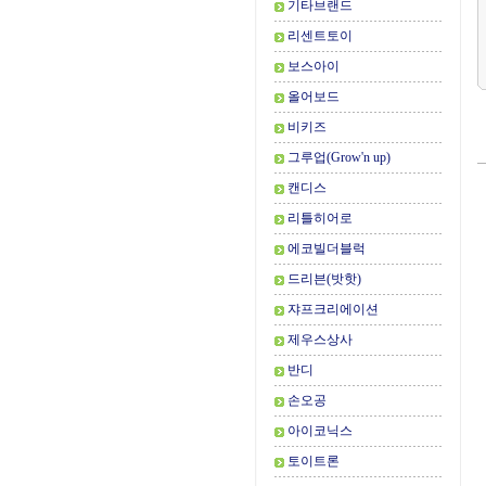
기타브랜드
리센트토이
보스아이
올어보드
비키즈
그루업(Grow'n up)
캔디스
리틀히어로
에코빌더블럭
드리븐(밧핫)
쟈프크리에이션
제우스상사
반디
손오공
아이코닉스
토이트론