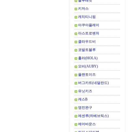
블루래빗
키저스
캐치티니핑
아쿠아플레이
아스트로벤처
클라우드비
코발트블루
홀라(HOLA)
오비(AUBY)
플랜토이즈
버그카트(네덜란드)
유닛키즈
캐스B
영진완구
에센루(하베브릭스)
에어바운스