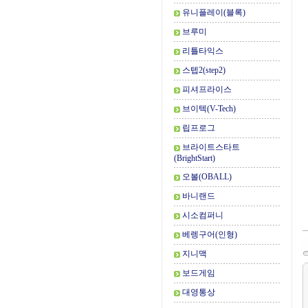
유니플레이(블록)
브루미
리틀타익스
스텝2(step2)
피셔프라이스
브이텍(V-Tech)
립프로그
브라이트스타트
(BrightStart)
오볼(OBALL)
바니랜드
시소컴퍼니
베렝구어(인형)
지니맥
보드게임
대영통상