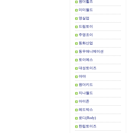
원더휠즈
미미월드
영실업
드림토이
주영조이
동화산업
동우애니메이션
토이예스
대성토이즈
야야
원더키드
지나월드
아이존
레드박스
로디(Rody)
한립토이즈