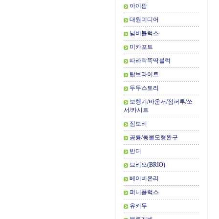
아이팜
대원미디어
넘버블럭스
미카포트
따라락뚝딱블럭
탑브라이트
두두스토리
보행기/바운서/점퍼루/쏘
서/카시트
짐보리
공룡/동물모형완구
반디
브리오(BRIO)
베이비온리
퍼니플럭스
유키두