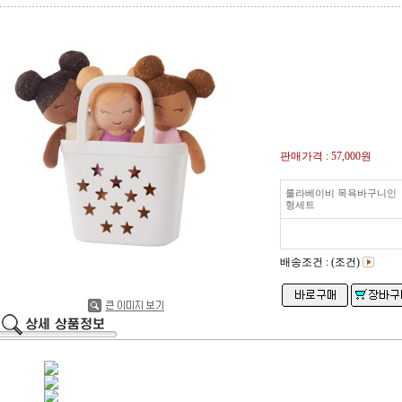
판매가격 :
57,000원
룰라베이비 목욕바구니인
형세트
배송조건 : (조건)