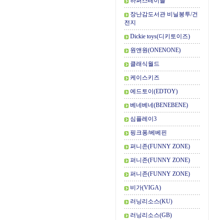
하퍼스테이블
장난감도서관 비닐봉투/건
전지
Dickie toys(디키토이즈)
원앤원(ONENONE)
클래식월드
케이스키즈
에드토이(EDTOY)
베네베네(BENEBENE)
심플레이3
핑크퐁/베베핀
퍼니존(FUNNY ZONE)
퍼니존(FUNNY ZONE)
퍼니존(FUNNY ZONE)
비가(VIGA)
러닝리소스(KU)
러닝리소스(GB)