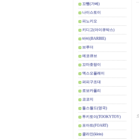
꼬뺑(가베)
나이스토이
피노키오
키디고(아이큐박스)
바비(BARBIE)
브루더
에코큐브
꼬마호랑이
엑스오플레이
퍼피구조대
로보카폴리
코코지
돌스월드(영국)
투키토이(TOOKYTOY)
포아트(FOART)
클라인(klein)