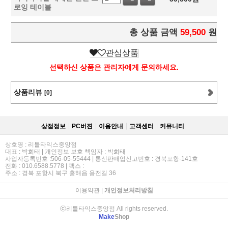
로잉 테이블
총 상품 금액
59,500
원
관심상품
선택하신 상품은 관리자에게 문의하세요.
상품리뷰
[0]
상점정보
PC버젼
이용안내
고객센터
커뮤니티
상호명 : 리틀타익스중앙점
대표 : 박희태 | 개인정보 보호 책임자 : 박희태
사업자등록번호 :506-05-55444 | 통신판매업신고번호 : 경북포항-141호
전화 : 010.6588.5778 | 팩스 :
주소 : 경북 포항시 북구 흥해읍 용전길 36
이용약관
|
개인정보처리방침
ⓒ리틀타익스중앙점 All rights reserved.
Make
Shop