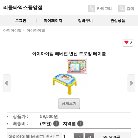
리틀타익스중앙점
카테고리
검색
로그인
마이페이지
장바구니
관심상품
아이아이엘
아이아이엘
0
아이아이엘 베베핀 변신 드로잉 테이블
상세보기
상품가 :
59,500
원
배송비 :
(조건)
!
지역별
!
아이아이엘 베베핀 변신 드
59,500
원
+1
-1