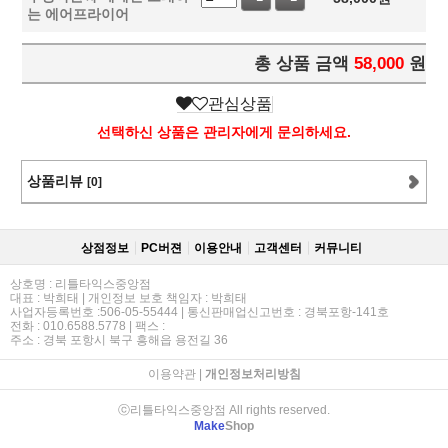
는 에어프라이어
총 상품 금액
58,000
원
관심상품
선택하신 상품은 관리자에게 문의하세요.
상품리뷰
[0]
상점정보
PC버젼
이용안내
고객센터
커뮤니티
상호명 : 리틀타익스중앙점
대표 : 박희태 | 개인정보 보호 책임자 : 박희태
사업자등록번호 :506-05-55444 | 통신판매업신고번호 : 경북포항-141호
전화 : 010.6588.5778 | 팩스 :
주소 : 경북 포항시 북구 흥해읍 용전길 36
이용약관
|
개인정보처리방침
ⓒ리틀타익스중앙점 All rights reserved.
Make
Shop