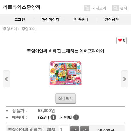
리틀타익스중앙점
카테고리
검색
로그인
마이페이지
장바구니
관심상품
주영조이
주영조이
0
주영이앤씨 베베핀 노래하는 에어프라이어
상세보기
상품가 :
58,000
원
배송비 :
(조건)
!
지역별
!
주영이앤씨 베베핀 노래하
58,000
원
+1
-1