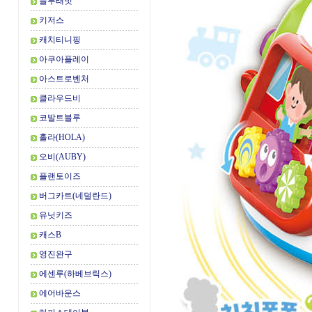
블루래빗
키저스
캐치티니핑
아쿠아플레이
아스트로벤처
클라우드비
코발트블루
홀라(HOLA)
오비(AUBY)
플랜토이즈
버그카트(네덜란드)
유닛키즈
캐스B
영진완구
에센루(하베브릭스)
에어바운스