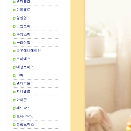
원더휠즈
미미월드
영실업
드림토이
주영조이
동화산업
동우애니메이션
토이예스
대성토이즈
야야
원더키드
지나월드
아이존
레드박스
로디(Rody)
한립토이즈