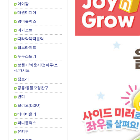
아이팜
대원미디어
넘버블럭스
미카포트
따라락뚝딱블럭
탑브라이트
두두스토리
보행기/바운서/점퍼루/쏘
서/카시트
짐보리
공룡/동물모형완구
반디
브리오(BRIO)
베이비온리
퍼니플럭스
유키두