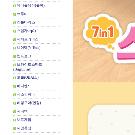
유니플레이(블록)
브루미
리틀타익스
스텝2(step2)
피셔프라이스
브이텍(V-Tech)
립프로그
브라이트스타트
(BrightStart)
오볼(OBALL)
바니랜드
시소컴퍼니
베렝구어(인형)
지니맥
보드게임
대영통상