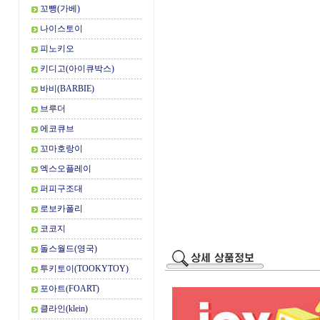
꼬뺑(가베)
나이스토이
피노키오
키디고(아이큐박스)
바비(BARBIE)
브루더
에코큐브
꼬마호랑이
엑스오플레이
퍼피구조대
로보카폴리
코코지
돌스월드(영국)
투키토이(TOOKYTOY)
포아트(FOART)
클라인(klein)