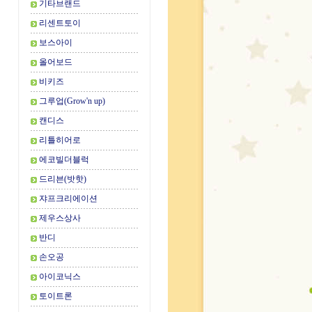
기타브랜드
리센트토이
보스아이
올어보드
비키즈
그루업(Grow'n up)
캔디스
리틀히어로
에코빌더블럭
드리븐(밧핫)
쟈프크리에이션
제우스상사
반디
손오공
아이코닉스
토이트론