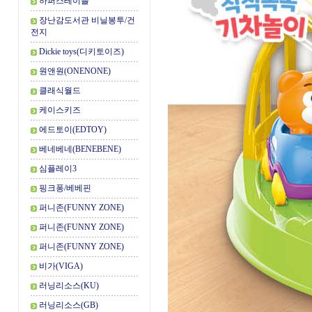
하퍼스테이블
장난감도서관 비닐봉투/건
전지
Dickie toys(디키토이즈)
원앤원(ONENONE)
클래식월드
케이스키즈
에드토이(EDTOY)
베네베네(BENEBENE)
심플레이3
핑크퐁/베베핀
퍼니존(FUNNY ZONE)
퍼니존(FUNNY ZONE)
퍼니존(FUNNY ZONE)
비가(VIGA)
러닝리소스(KU)
러닝리소스(GB)