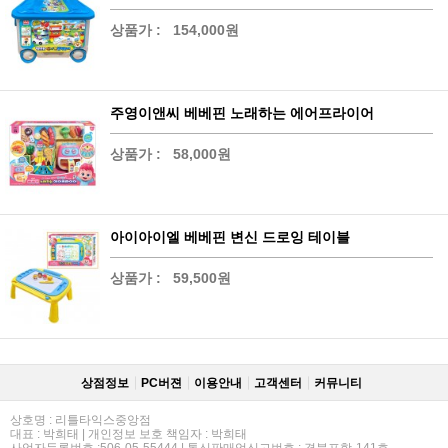
상품가 :
154,000원
주영이앤씨 베베핀 노래하는 에어프라이어
상품가 :
58,000원
아이아이엘 베베핀 변신 드로잉 테이블
상품가 :
59,500원
상점정보
PC버젼
이용안내
고객센터
커뮤니티
상호명 : 리틀타익스중앙점
대표 : 박희태 | 개인정보 보호 책임자 : 박희태
사업자등록번호 :506-05-55444 | 통신판매업신고번호 : 경북포항-141호