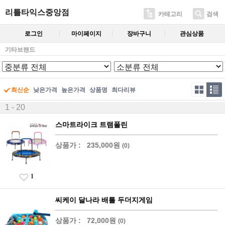
리틀타익스중앙점
카테고리
검색
로그인
마이페이지
장바구니
관심상품
기타브랜드
최신순
낮은가격
높은가격
상품명
최다리뷰
1 - 20
스마트라이크 트램폴린
상품가 :
235,000원
(0)
1
씨케이 달나라 배틀 두더지게임
상품가 :
72,000원
(0)