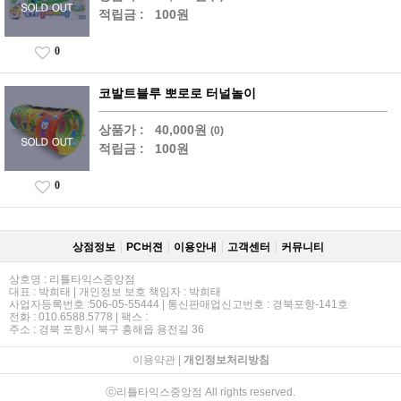
적립금 :
100원
0
코발트블루 뽀로로 터널놀이
상품가 :
40,000원
(0)
적립금 :
100원
0
상점정보
PC버젼
이용안내
고객센터
커뮤니티
상호명 : 리틀타익스중앙점
대표 : 박희태 | 개인정보 보호 책임자 : 박희태
사업자등록번호 :506-05-55444 | 통신판매업신고번호 : 경북포항-141호
전화 : 010.6588.5778 | 팩스 :
주소 : 경북 포항시 북구 흥해읍 용전길 36
이용약관
|
개인정보처리방침
ⓒ리틀타익스중앙점 All rights reserved.