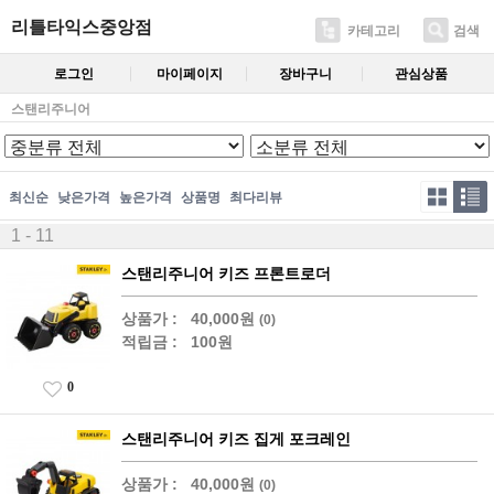
리틀타익스중앙점
카테고리
검색
로그인
마이페이지
장바구니
관심상품
스탠리주니어
최신순
낮은가격
높은가격
상품명
최다리뷰
1 - 11
스탠리주니어 키즈 프론트로더
상품가 :
40,000원
(0)
적립금 :
100원
0
스탠리주니어 키즈 집게 포크레인
상품가 :
40,000원
(0)