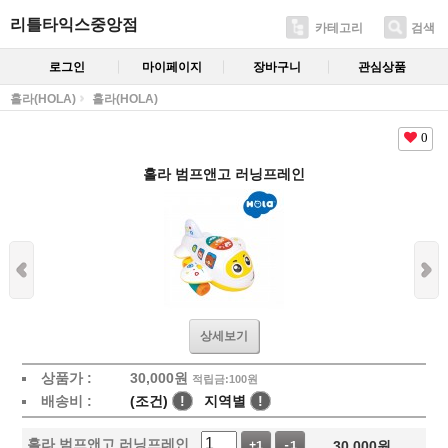
리틀타익스중앙점
카테고리
검색
로그인
마이페이지
장바구니
관심상품
홀라(HOLA)
홀라(HOLA)
0
홀라 범프앤고 러닝프레인
상세보기
상품가 :
30,000
원
적립금:100원
배송비 :
(조건)
!
지역별
!
홀라 범프앤고 러닝프레인
30,000
원
+1
-1