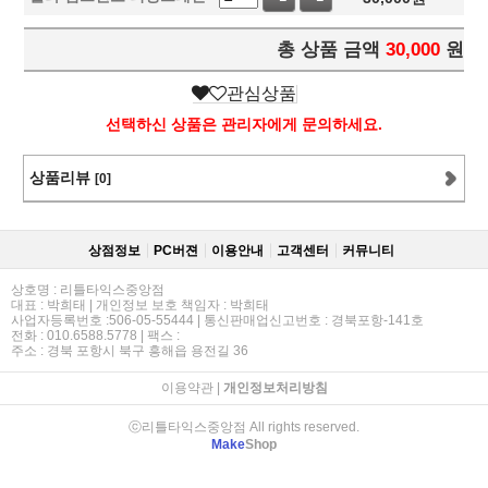
총 상품 금액
30,000
원
관심상품
선택하신 상품은 관리자에게 문의하세요.
상품리뷰
[0]
상점정보
PC버젼
이용안내
고객센터
커뮤니티
상호명 : 리틀타익스중앙점
대표 : 박희태 | 개인정보 보호 책임자 : 박희태
사업자등록번호 :506-05-55444 | 통신판매업신고번호 : 경북포항-141호
전화 : 010.6588.5778 | 팩스 :
주소 : 경북 포항시 북구 흥해읍 용전길 36
이용약관
|
개인정보처리방침
ⓒ리틀타익스중앙점 All rights reserved.
Make
Shop